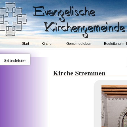
Start
Kirchen
Gemeindeleben
Begleitung im
Seitenleiste
Kirche Stremmen