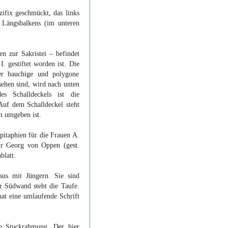
zifix geschmückt, das links
 Längsbalkens (im unteren
en zur Sakristei – befindet
. gestiftet worden ist. Die
er bauchige und polygone
ehen sind, wird nach unten
es Schalldeckels ist die
uf dem Schalldeckel steht
en umgeben ist.
pitaphien für die Frauen A.
ür Georg von Oppen (gest.
blatt.
sus mit Jüngern. Sie sind
r Südwand steht die Taufe.
hat eine umlaufende Schrift
he Stuckrahmung. Der hier