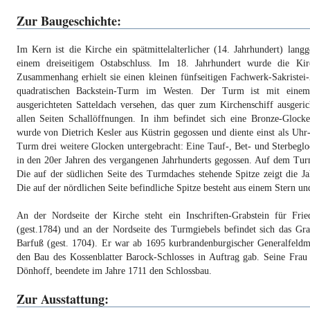
Zur Baugeschichte:
Im Kern ist die Kirche ein spätmittelalterlicher (14. Jahrhundert) langg
einem dreiseitigem Ostabschluss. Im 18. Jahrhundert wurde die Ki
Zusammenhang erhielt sie einen kleinen fünfseitigen Fachwerk-Sakriste
quadratischen Backstein-Turm im Westen. Der Turm ist mit einem
ausgerichteten Satteldach versehen, das quer zum Kirchenschiff ausgeri
allen Seiten Schallöffnungen. In ihm befindet sich eine Bronze-Glock
wurde von Dietrich Kesler aus Küstrin gegossen und diente einst als Uh
Turm drei weitere Glocken untergebracht: Eine Tauf-, Bet- und Sterbegl
in den 20er Jahren des vergangenen Jahrhunderts gegossen. Auf dem Tur
Die auf der südlichen Seite des Turmdaches stehende Spitze zeigt die J
Die auf der nördlichen Seite befindliche Spitze besteht aus einem Stern u
An der Nordseite der Kirche steht ein Inschriften-Grabstein für Fri
(gest.1784) und an der Nordseite des Turmgiebels befindet sich das Gr
Barfuß (gest. 1704). Er war ab 1695 kurbrandenburgischer Generalfeldma
den Bau des Kossenblatter Barock-Schlosses in Auftrag gab. Seine Frau
Dönhoff, beendete im Jahre 1711 den Schlossbau.
Zur Ausstattung: