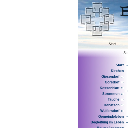
Start
Sie
Start
Kirchen
Giesendorf
Görsdorf
Kossenblatt
Stremmen
Tauche
Trebatsch
Wulfersdorf
Gemeindeleben
Begleitung im Leben