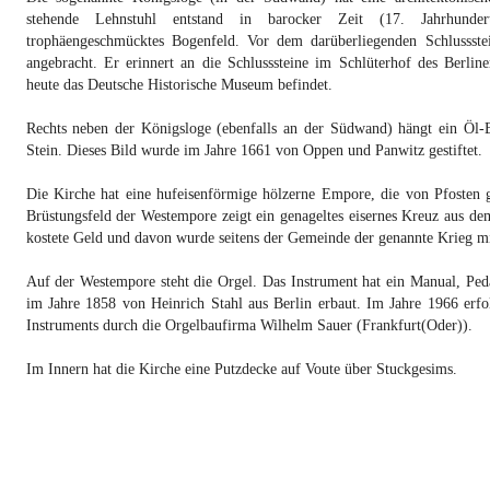
stehende Lehnstuhl entstand in barocker Zeit (17. Jahrhund
trophäengeschmücktes Bogenfeld. Vor dem darüberliegenden Schlussstei
angebracht. Er erinnert an die Schlusssteine im Schlüterhof des Berlin
heute das Deutsche Historische Museum befindet.
Rechts neben der Königsloge (ebenfalls an der Südwand) hängt ein Öl-B
Stein. Dieses Bild wurde im Jahre 1661 von Oppen und Panwitz gestiftet.
Die Kirche hat eine hufeisenförmige hölzerne Empore, die von Pfosten g
Brüstungsfeld der Westempore zeigt ein genageltes eisernes Kreuz aus de
kostete Geld und davon wurde seitens der Gemeinde der genannte Krieg mit
Auf der Westempore steht die Orgel. Das Instrument hat ein Manual, Ped
im Jahre 1858 von Heinrich Stahl aus Berlin erbaut. Im Jahre 1966 erfo
Instruments durch die Orgelbaufirma Wilhelm Sauer (Frankfurt(Oder)).
Im Innern hat die Kirche eine Putzdecke auf Voute über Stuckgesims.