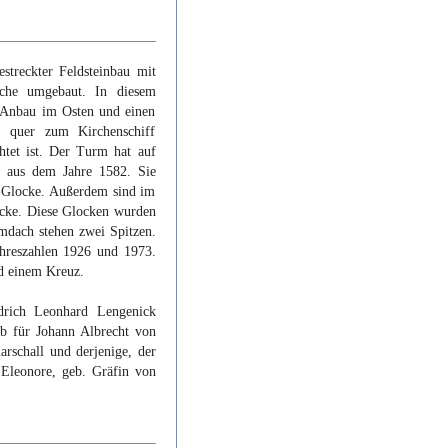
estreckter Feldsteinbau mit
rche umgebaut. In diesem
i-Anbau im Osten und einen
 quer zum Kirchenschiff
chtet ist. Der Turm hat auf
e aus dem Jahre 1582. Sie
r-Glocke. Außerdem sind im
ocke. Diese Glocken wurden
mdach stehen zwei Spitzen.
ahreszahlen 1926 und 1973.
nd einem Kreuz.
edrich Leonhard Lengenick
ab für Johann Albrecht von
rschall und derjenige, der
 Eleonore, geb. Gräfin von