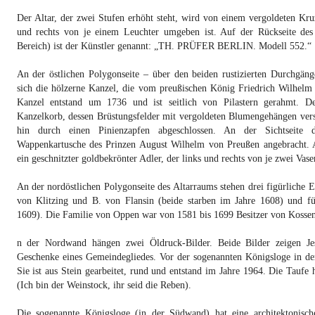
Der Altar, der zwei Stufen erhöht steht, wird von einem vergoldeten Kru
und rechts von je einem Leuchter umgeben ist. Auf der Rückseite des
Bereich) ist der Künstler genannt: „TH. PRÜFER BERLIN. Modell 552.“
An der östlichen Polygonseite – über den beiden rustizierten Durchgäng
sich die hölzerne Kanzel, die vom preußischen König Friedrich Wilhelm I
Kanzel entstand um 1736 und ist seitlich von Pilastern gerahmt. D
Kanzelkorb, dessen Brüstungsfelder mit vergoldeten Blumengehängen vers
hin durch einen Pinienzapfen abgeschlossen. An der Sichtseite d
Wappenkartusche des Prinzen August Wilhelm von Preußen angebracht. A
ein geschnitzter goldbekrönter Adler, der links und rechts von je zwei Vas
An der nordöstlichen Polygonseite des Altarraums stehen drei figürliche E
von Klitzing und B. von Flansin (beide starben im Jahre 1608) und f
1609). Die Familie von Oppen war von 1581 bis 1699 Besitzer von Kossen
n der Nordwand hängen zwei Öldruck-Bilder. Beide Bilder zeigen Je
Geschenke eines Gemeindegliedes. Vor der sogenannten Königsloge in de
Sie ist aus Stein gearbeitet, rund und entstand im Jahre 1964. Die Taufe 
(Ich bin der Weinstock, ihr seid die Reben).
Die sogenannte Königsloge (in der Südwand) hat eine architektonisc